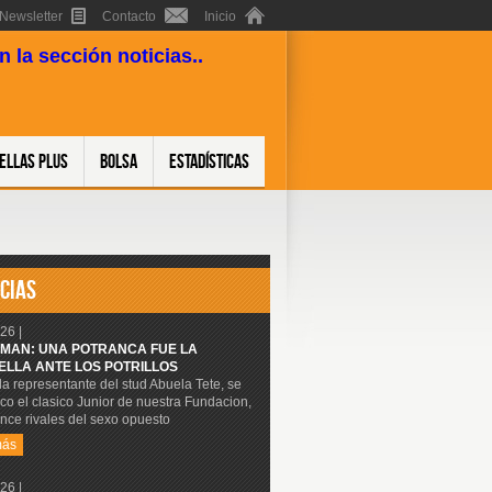
Newsletter
Contacto
Inicio
 la sección noticias..
ellas Plus
Bolsa
Estadísticas
CIAS
26 |
MAN: UNA POTRANCA FUE LA
ELLA ANTE LOS POTRILLOS
 la representante del stud Abuela Tete, se
co el clasico Junior de nuestra Fundacion,
nce rivales del sexo opuesto
más
26 |