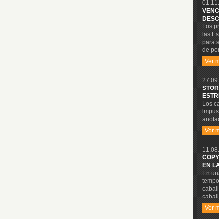
01.11.
VENC
DESC
Los p
las Es
para s
de por
Ver 
27.09.
STOR
ESTR
Los ca
impusi
anotad
Ver 
11.08.
COPY
EN L
En una
tempo
cabal
caball
Ver 