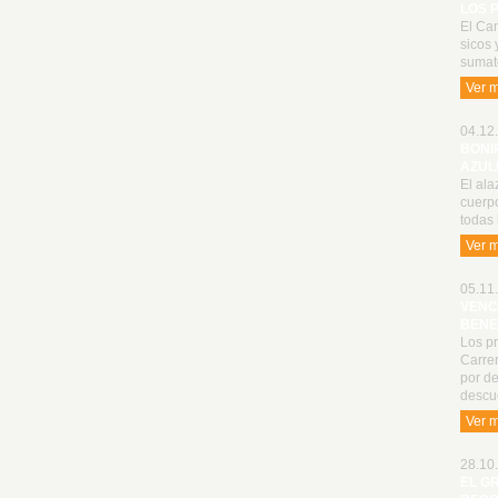
LOS 
El Cam
sicos 
sumat
Ver 
04.12.
BONI
AZUL
El ala
cuerp
todas 
Ver 
05.11.
VENC
BENE
Los p
Carrer
por de
descu
Ver 
28.10.
EL G