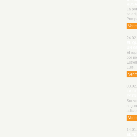
ROSA
La po
se adj
Pampe
Ver 
24.02.
EL Q
UN G
El rep
por me
Estrel
Luis.
Ver 
03.02.
LA G
ESTR
Sarzan
segun
adici
Ver 
14.01.
EL "