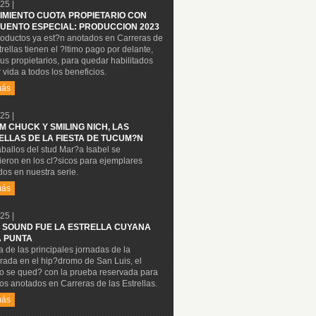
25 |
IMIENTO CUOTA PROPIETARIO CON
UENTO ESPECIAL: PRODUCCION 2023
roductos ya est?n anotados en Carreras de
trellas tienen el ?ltimo pago por delante,
us propietarios, para quedar habilitados
 vida a todos los beneficios.
más
25 |
M CHUCK Y SMILING NICH, LAS
ELLAS DE LA FIESTA DE TUCUM?N
ballos del stud Mar?a Isabel se
eron en los cl?sicos para ejemplares
os en nuestra serie.
más
25 |
 SOUND FUE LA ESTRELLA CUYANA
A PUNTA
 de las principales jornadas de la
rada en el hip?dromo de San Luis, el
lo se qued? con la prueba reservada para
os anotados en Carreras de las Estrellas.
más