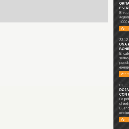
GRIT
ESTR
El rep
adjudi
1000 
Ver 
23.12.
UNA 
BONI
El cab
sedas 
puesto
ejempl
Ver 
03.11.
DO?A
CON 
La pot
el pot
Buenos
anota
Ver 