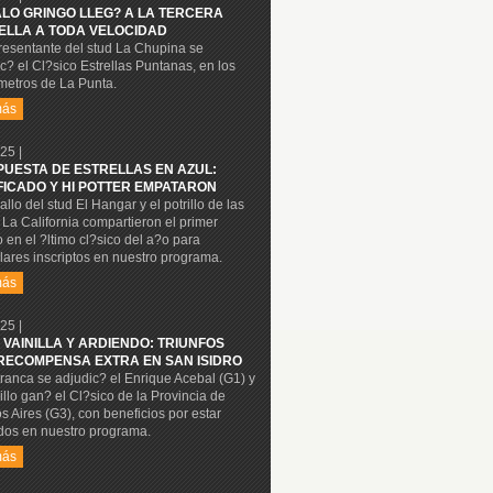
ALO GRINGO LLEG? A LA TERCERA
ELLA A TODA VELOCIDAD
resentante del stud La Chupina se
c? el Cl?sico Estrellas Puntanas, en los
metros de La Punta.
más
25 |
PUESTA DE ESTRELLAS EN AZUL:
FICADO Y HI POTTER EMPATARON
allo del stud El Hangar y el potrillo de las
La California compartieron el primer
 en el ?ltimo cl?sico del a?o para
ares inscriptos en nuestro programa.
más
25 |
 VAINILLA Y ARDIENDO: TRIUNFOS
RECOMPENSA EXTRA EN SAN ISIDRO
ranca se adjudic? el Enrique Acebal (G1) y
rillo gan? el Cl?sico de la Provincia de
 Aires (G3), con beneficios por estar
dos en nuestro programa.
más