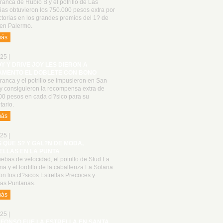
ranca de Rubio B y el potrillo de Las
as obtuvieron los 750.000 pesos extra por
ctorias en los grandes premios del 1? de
en Palermo.
más
25 |
OY Y DRIVE JOY LES DIERON A
AMENTO EL DOBLETE CON BONO
ranca y el potrillo se impusieron en San
 y consiguieron la recompensa extra de
00 pesos en cada cl?sico para su
tario.
más
25 |
S QUE S? Y GAL?N DE MODA,
ELLAS EN LA PUNTA
ebas de velocidad, el potrillo de Stud La
a y el tordillo de la caballeriza La Solana
n los cl?sicos Estrellas Precoces y
las Puntanas.
más
25 |
LFONSO FUE LA ESTRELLA EN SANTA