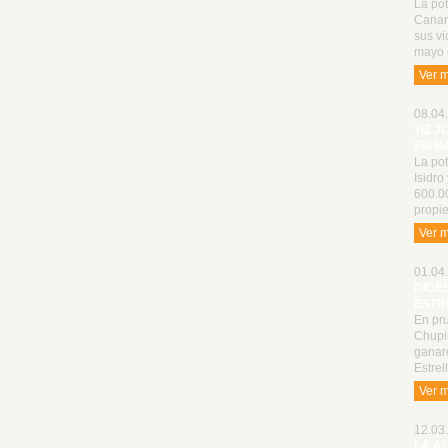
La pot
Canari
sus vi
mayo 
Ver 
08.04.
TIZ J
FIRM
La pot
Isidro
600.0
propie
Ver 
01.04.
DICE
ESTR
En pru
Chupin
ganaro
Estrel
Ver 
12.03.
LA A