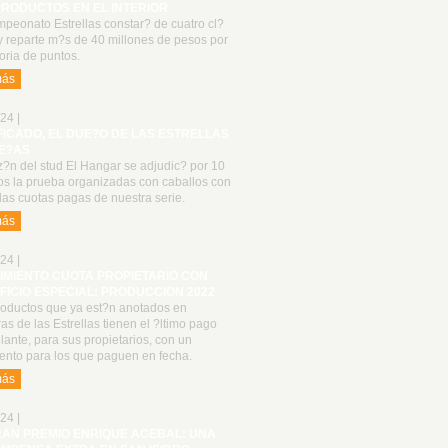
PRODUCTOS EN EL INTERIOR
peonato Estrellas constar? de cuatro cl?
y reparte m?s de 40 millones de pesos por
oria de puntos.
más
24 |
FICADO, EL DUE?O DE LAS ESTRELLAS
E?AS
z?n del stud El Hangar se adjudic? por 10
os la prueba organizadas con caballos con
las cuotas pagas de nuestra serie.
más
24 |
IMIENTO CUOTA PROPIETARIO CON
FICIO ESPECIAL: PRODUCCION 2022
roductos que ya est?n anotados en
as de las Estrellas tienen el ?ltimo pago
lante, para sus propietarios, con un
ento para los que paguen en fecha.
más
24 |
RAN PREMIO ENRIQUE ACEBAL: UNA