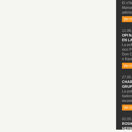
El s?b
Manue
adicio
Ver 
11.06.
OPI 
EN L
La pot
sico P
Don C
n Equi
Ver 
27.05.
CHAR
GRUP
La pot
Isidor
recom
Ver 
02.05.
ROSH
HERM