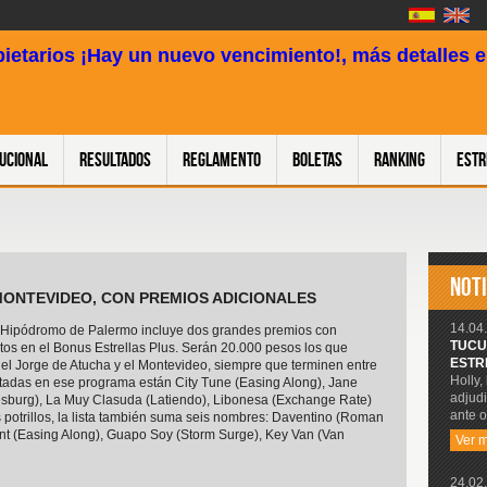
pietarios ¡Hay un nuevo vencimiento!, más detalles en
tucional
Resultados
Reglamento
Boletas
Ranking
Estr
NOTI
Y MONTEVIDEO, CON PREMIOS ADICIONALES
14.04.
l Hipódromo de Palermo incluye dos grandes premios con
TUCU
tos en el Bonus Estrellas Plus. Serán 20.000 pesos los que
ESTR
 el Jorge de Atucha y el Montevideo, siempre que terminen entre
Holly,
notadas en ese programa están City Tune (Easing Along), Jane
adjudi
burg), La Muy Clasuda (Latiendo), Libonesa (Exchange Rate)
ante o
os potrillos, la lista también suma seis nombres: Daventino (Roman
ent (Easing Along), Guapo Soy (Storm Surge), Key Van (Van
Ver 
24.02.