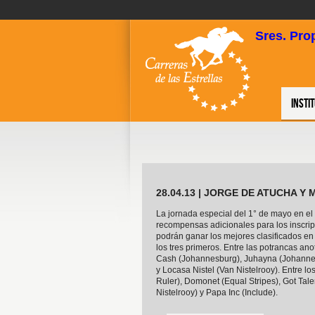
Sres. Pro
Insti
28.04.13 | JORGE DE ATUCHA 
La jornada especial del 1° de mayo en e
recompensas adicionales para los inscrip
podrán ganar los mejores clasificados en
los tres primeros. Entre las potrancas a
Cash (Johannesburg), Juhayna (Johannes
y Locasa Nistel (Van Nistelrooy). Entre l
Ruler), Domonet (Equal Stripes), Got Tal
Nistelrooy) y Papa Inc (Include).