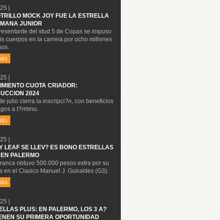
25 |
OTRILLO MOCK JOY FUE LA ESTRELLA
MANA JUNIOR
presentante del stud 5 de Copas se impuso
is cuerpos en la carrera por ocho millones
sos.
más
25 |
IMIENTO CUOTA CRIADOR:
UCCION 2024
de julio cierra la inscripci?n, con beneficios
gos a t?rmino.
más
25 |
Y LEAF SE LLEV? ES BONO ESTRELLAS
 EN PALERMO
tranca obtuvo 500.000 pesos extra por su
ia en el Clasico Manuel J. Guiraldes (G3).
más
25 |
ELLAS PLUS: EN PALERMO, LOS 3 A?
IENEN SU PRIMERA OPORTUNIDAD