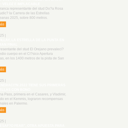
: VELOZ E IMPLACABLE
tranca representante del stud Do?a Rosa
udic? la Carrera de las Estrellas
anas 2025, sobre 800 metros.
más
25 |
UILLAY, LA ESTRELLA DE LA PUNTA EN
RAN FINAL
resentante del stud El Orejano prevaleci?
dio cuerpo en el Cl?sico Apertura
las, en los 1400 metros de la pista de San
más
25 |
ENERACI?N 2022 TIENE SUS PRIMERAS
ELLAS CON BONO
a Pass, primera en el Casares, y Vladimir,
do en el Kemmis, lograron recompensas
onales en Palermo.
más
25 |
DESAF?O FEAR", OTRA APUESTA PARA