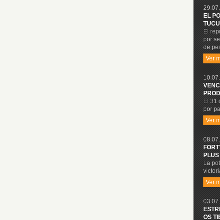
29.07.
EL P
TUCU
El re
por se
de pe
Ver 
10.07.
VENC
PROD
El 31 
por pa
Ver 
08.07.
FORT
PLUS
La po
victor
Ver 
03.07.
ESTR
OS T