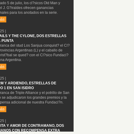
ado 5 de julio, los cl?sicos Old Man y
l J. G?iraldes ofrecen ganancias
nales para los anotados en la serie.
más
25 |
NAILS Y THE CYLONE, DOS ESTRELLAS
A PUNTA
ranca del stud Los Sanjua conquist? el Cl?
rovincias Argentinas (L) y el caballo de
rist?bal se qued? con el Cl?sico Fundaci?
na Argentina.
más
25 |
M Y ARDIENDO, ESTRELLAS DE
O 1 EN SAN ISIDRO
ranca de Triple Alliance y el potrillo de San
o se adjudicaron los grandes premios y la
pensa adicional de nuestra Fundaci?n.
más
25 |
ITA Y AMOR DE CONTRAMANO, DOS
ANOS CON RECOMPENSA EXTRA