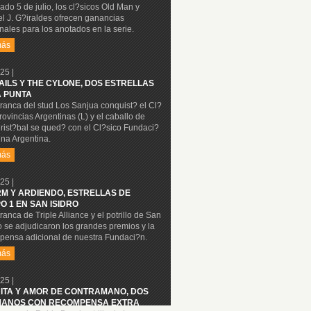
ado 5 de julio, los cl?sicos Old Man y
l J. G?iraldes ofrecen ganancias
nales para los anotados en la serie.
más
25 |
NAILS Y THE CYLONE, DOS ESTRELLAS
A PUNTA
ranca del stud Los Sanjua conquist? el Cl?
rovincias Argentinas (L) y el caballo de
rist?bal se qued? con el Cl?sico Fundaci?
na Argentina.
más
25 |
M Y ARDIENDO, ESTRELLAS DE
O 1 EN SAN ISIDRO
ranca de Triple Alliance y el potrillo de San
o se adjudicaron los grandes premios y la
pensa adicional de nuestra Fundaci?n.
más
25 |
ITA Y AMOR DE CONTRAMANO, DOS
ANOS CON RECOMPENSA EXTRA