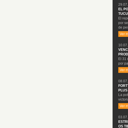
29.07.
EL P
TUCU
El re
por se
de pe
Ver 
10.07.
VENC
PROD
El 31 
por pa
Ver 
08.07.
FORT
PLUS
La po
victor
Ver 
03.07.
ESTR
OS T