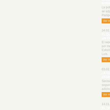
ROSA
La po
se adj
Pampe
Ver 
24.02.
EL Q
UN G
El rep
por me
Estrel
Luis.
Ver 
03.02.
LA G
ESTR
Sarzan
segun
adici
Ver 
14.01.
EL "