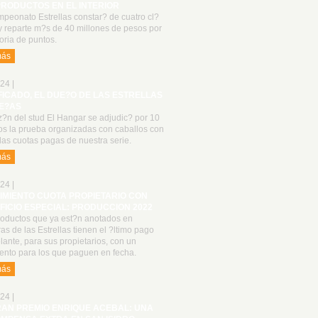
PRODUCTOS EN EL INTERIOR
peonato Estrellas constar? de cuatro cl?
y reparte m?s de 40 millones de pesos por
oria de puntos.
más
24 |
FICADO, EL DUE?O DE LAS ESTRELLAS
E?AS
z?n del stud El Hangar se adjudic? por 10
os la prueba organizadas con caballos con
las cuotas pagas de nuestra serie.
más
24 |
IMIENTO CUOTA PROPIETARIO CON
FICIO ESPECIAL: PRODUCCION 2022
roductos que ya est?n anotados en
as de las Estrellas tienen el ?ltimo pago
lante, para sus propietarios, con un
ento para los que paguen en fecha.
más
24 |
RAN PREMIO ENRIQUE ACEBAL: UNA