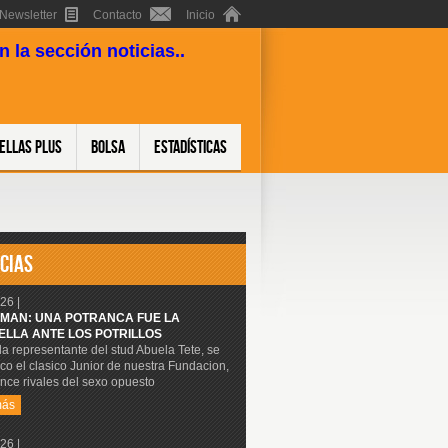
Newsletter
Contacto
Inicio
 la sección noticias..
ellas Plus
Bolsa
Estadísticas
CIAS
26 |
MAN: UNA POTRANCA FUE LA
ELLA ANTE LOS POTRILLOS
 la representante del stud Abuela Tete, se
co el clasico Junior de nuestra Fundacion,
nce rivales del sexo opuesto
más
26 |