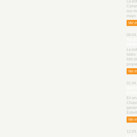
La pot
Canari
sus vi
mayo 
Ver 
08.04.
TIZ J
FIRM
La pot
Isidro
600.0
propie
Ver 
01.04.
DICE
ESTR
En pru
Chupin
ganaro
Estrel
Ver 
12.03.
LA A