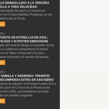
ALO GRINGO LLEG? A LA TERCERA
ELLA A TODA VELOCIDAD
resentante del stud La Chupina se
c? el Cl?sico Estrellas Puntanas, en los
metros de La Punta.
más
25 |
PUESTA DE ESTRELLAS EN AZUL:
FICADO Y HI POTTER EMPATARON
allo del stud El Hangar y el potrillo de las
La California compartieron el primer
 en el ?ltimo cl?sico del a?o para
ares inscriptos en nuestro programa.
más
25 |
 VAINILLA Y ARDIENDO: TRIUNFOS
RECOMPENSA EXTRA EN SAN ISIDRO
ranca se adjudic? el Enrique Acebal (G1) y
rillo gan? el Cl?sico de la Provincia de
 Aires (G3), con beneficios por estar
dos en nuestro programa.
más