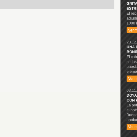
GRIT
ESTR
El rep
adjudi
1000 
Ver 
23.12.
UNA 
BONI
El cab
sedas 
puesto
ejempl
Ver 
03.11.
DO?A
CON 
La pot
el pot
Buenos
anota
Ver 