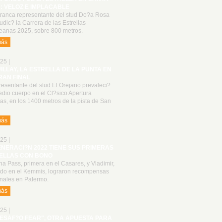
: VELOZ E IMPLACABLE
tranca representante del stud Do?a Rosa
udic? la Carrera de las Estrellas
anas 2025, sobre 800 metros.
más
25 |
UILLAY, LA ESTRELLA DE LA PUNTA EN
RAN FINAL
resentante del stud El Orejano prevaleci?
dio cuerpo en el Cl?sico Apertura
las, en los 1400 metros de la pista de San
más
25 |
ENERACI?N 2022 TIENE SUS PRIMERAS
ELLAS CON BONO
a Pass, primera en el Casares, y Vladimir,
do en el Kemmis, lograron recompensas
onales en Palermo.
más
25 |
DESAF?O FEAR", OTRA APUESTA PARA