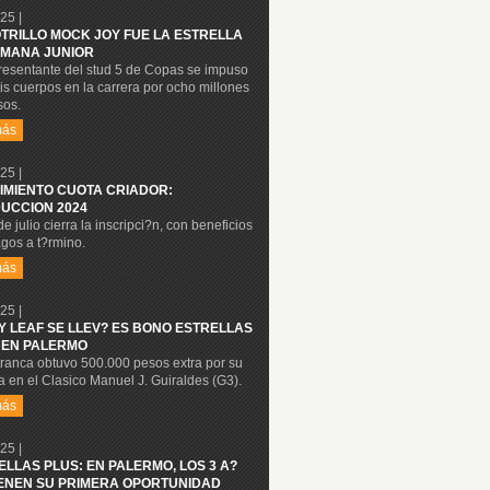
25 |
OTRILLO MOCK JOY FUE LA ESTRELLA
MANA JUNIOR
presentante del stud 5 de Copas se impuso
is cuerpos en la carrera por ocho millones
sos.
más
25 |
IMIENTO CUOTA CRIADOR:
UCCION 2024
de julio cierra la inscripci?n, con beneficios
gos a t?rmino.
más
25 |
Y LEAF SE LLEV? ES BONO ESTRELLAS
 EN PALERMO
tranca obtuvo 500.000 pesos extra por su
ia en el Clasico Manuel J. Guiraldes (G3).
más
25 |
ELLAS PLUS: EN PALERMO, LOS 3 A?
IENEN SU PRIMERA OPORTUNIDAD