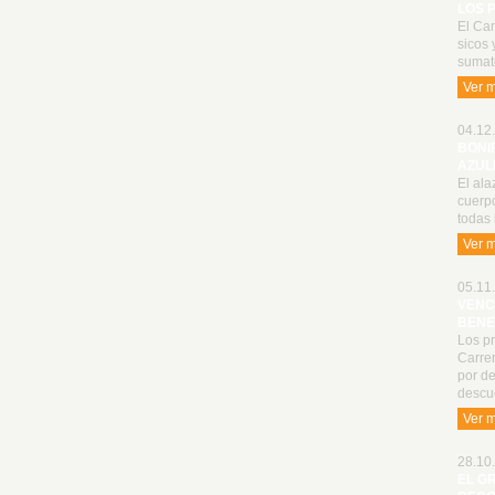
LOS 
El Cam
sicos 
sumat
Ver 
04.12.
BONI
AZUL
El ala
cuerp
todas 
Ver 
05.11.
VENC
BENE
Los p
Carrer
por de
descu
Ver 
28.10.
EL G