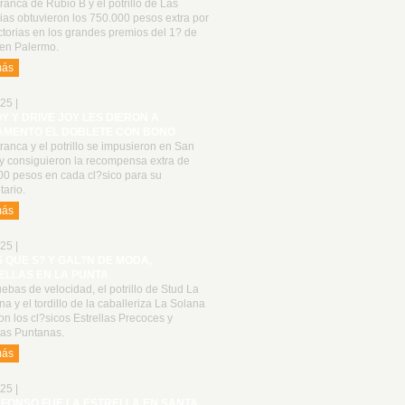
ranca de Rubio B y el potrillo de Las
as obtuvieron los 750.000 pesos extra por
ctorias en los grandes premios del 1? de
en Palermo.
más
25 |
OY Y DRIVE JOY LES DIERON A
AMENTO EL DOBLETE CON BONO
ranca y el potrillo se impusieron en San
 y consiguieron la recompensa extra de
00 pesos en cada cl?sico para su
tario.
más
25 |
S QUE S? Y GAL?N DE MODA,
ELLAS EN LA PUNTA
ebas de velocidad, el potrillo de Stud La
a y el tordillo de la caballeriza La Solana
n los cl?sicos Estrellas Precoces y
las Puntanas.
más
25 |
LFONSO FUE LA ESTRELLA EN SANTA