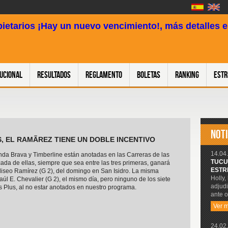
pietarios ¡Hay un nuevo vencimiento!, más detalles en
tucional
Resultados
Reglamento
Boletas
Ranking
Estr
NOTI
S, EL RAMÃREZ TIENE UN DOBLE INCENTIVO
14.04.
a Brava y Timberline están anotadas en las Carreras de las
TUCU
icada de ellas, siempre que sea entre las tres primeras, ganará
ESTR
liseo Ramírez (G 2), del domingo en San Isidro. La misma
Holly,
l E. Chevalier (G 2), el mismo día, pero ninguno de los siete
adjudi
as Plus, al no estar anotados en nuestro programa.
ante o
Ver 
24.02.