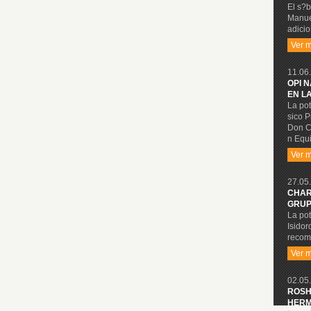
El s?b
Manue
adicio
Ver 
11.06.
OPI 
EN L
La pot
sico P
Don C
n Equi
Ver 
27.05.
CHAR
GRUP
La pot
Isidor
recom
Ver 
02.05.
ROSH
HERM