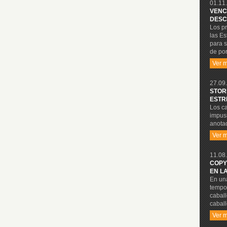
01.11.
VENC
DESC
Los p
las Es
para s
de por
Ver 
27.09.
STOR
ESTR
Los ca
impusi
anotad
Ver 
11.08.
COPY
EN L
En una
tempo
cabal
caball
Ver 