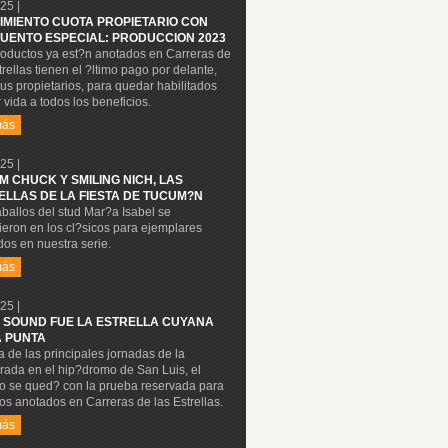
25 |
IMIENTO CUOTA PROPIETARIO CON
UENTO ESPECIAL: PRODUCCION 2023
roductos ya est?n anotados en Carreras de
trellas tienen el ?ltimo pago por delante,
us propietarios, para quedar habilitados
 vida a todos los beneficios.
más
25 |
M CHUCK Y SMILING NICH, LAS
ELLAS DE LA FIESTA DE TUCUM?N
ballos del stud Mar?a Isabel se
eron en los cl?sicos para ejemplares
os en nuestra serie.
más
25 |
 SOUND FUE LA ESTRELLA CUYANA
A PUNTA
 de las principales jornadas de la
rada en el hip?dromo de San Luis, el
lo se qued? con la prueba reservada para
os anotados en Carreras de las Estrellas.
más