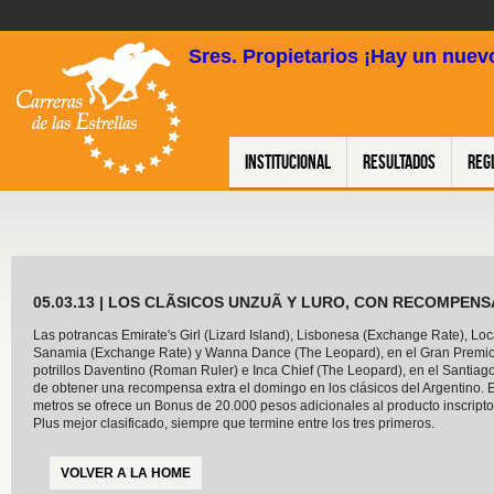
Sres. Propietarios ¡Hay un nuevo
Institucional
Resultados
Reg
05.03.13 | LOS CLÃSICOS UNZUÃ Y LURO, CON RECOMPEN
Las potrancas Emirate's Girl (Lizard Island), Lisbonesa (Exchange Rate), Loca
Sanamia (Exchange Rate) y Wanna Dance (The Leopard), en el Gran Premio 
potrillos Daventino (Roman Ruler) e Inca Chief (The Leopard), en el Santiago 
de obtener una recompensa extra el domingo en los clásicos del Argentino.
metros se ofrece un Bonus de 20.000 pesos adicionales al producto inscripto
Plus mejor clasificado, siempre que termine entre los tres primeros.
VOLVER A LA HOME