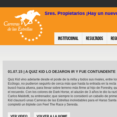
Sres. Propietarios ¡Hay un nuevo
Institucional
Resultados
Reg
01.07.15 | A QUIZ KID LO DEJARON IR Y FUE CONTUNDENTE
Quiz Kid vino adelante desde el poste de la milla y todos sus rivales, entre l
Ecólogo, no pudieron seguirlo de cerca más que hasta la entrada en la recta
buscó hacia afuera, para llevar sobre terreno más firme al hijo de Forestry, q
el recuerdo. Con los colores de Dark Horse, el alazán de 3 años le dio la raz
Carlos Maldotti, su entrenador, que siempre lo consideró un caballo de prime
Kid clausuró unas Carreras de las Estrellas inolvidables para el Haras Santa
completó un triplete con Feel The Race y Seresta.
VER VIDEO
VOLVER A LA HOME